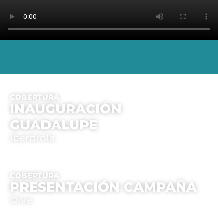
COBERTURA
INAUGURACIÓN
GUADALUPE
Iberdrola
COBERTURA
PRESENTACIÓN CAMPAÑA
Oive